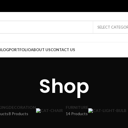
SELECT CATEGO
BLOG
PORTFOLIO
ABOUT US
CONTACT US
Shop
ING
DECORATION
FURNITURE
ducts
8 Products
14 Products