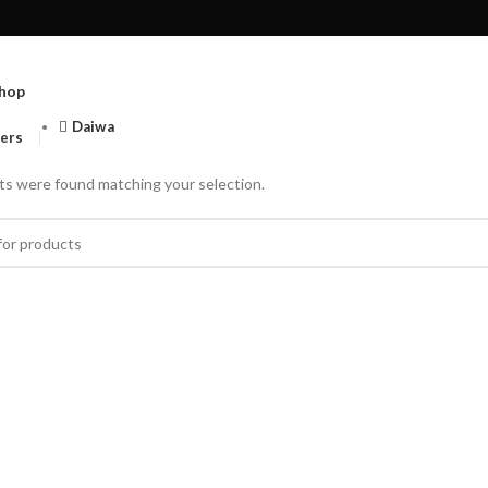
hop
Daiwa
ters
s were found matching your selection.