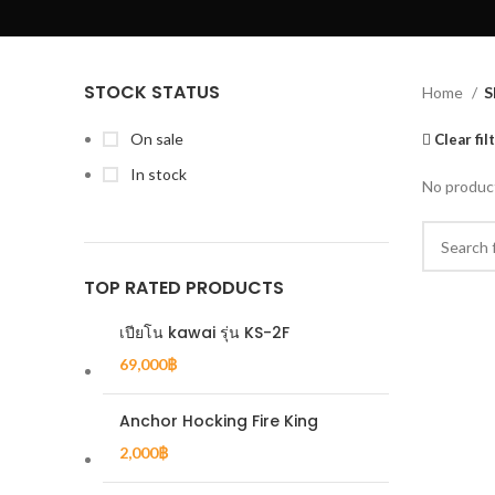
STOCK STATUS
Home
S
On sale
Clear fil
In stock
No product
TOP RATED PRODUCTS
เปียโน kawai รุ่น KS-2F
69,000
฿
Anchor Hocking Fire King
2,000
฿