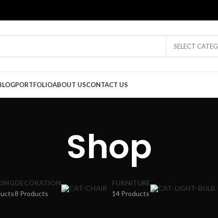
SELECT CATE
BLOG
PORTFOLIO
ABOUT US
CONTACT US
Shop
ING
DECORATION
FURNITURE
ducts
8 Products
14 Products