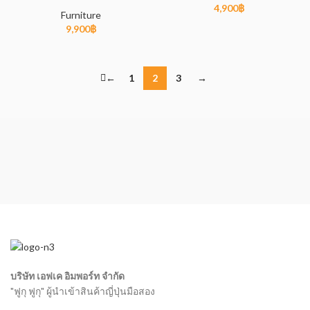
4,900
฿
Furniture
9,900
฿
←
1
2
3
→
บริษัท เอฟเค อิมพอร์ท จำกัด
"ฟูกุ ฟูกุ" ผู้นำเข้าสินค้าญี่ปุ่นมือสอง