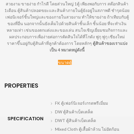
สวยงาม ขายง่าย กำไรดี โดยส่วนใหญ่ 1ตู้ เพียงพอกับการ สต๊อกสินค้า
1เดือน ตู้สินค้าปลอดขยะและสินค้าภายในตู้ยังอยู่ในสภาพดี ชำรุดน้อย
เฟอนิเจอร์ชิ้นใหญ่และของภายในสวยงาม ทำให้ขายง่าย ถ้าเทียบกับตู้
ของที่อื่น นอกจากนั้นยังเต็มไปด้วยสินค้าชิ้นเล็ก ชิ้นน้อย ที่จะทำเงิน
หลายเท่า เช่นของตกแต่งและของเล่น สนใจเชิญเยี่ยมชมกิจการและ
ผลประกอบการเพื่อง่ายต่อการตัดสินใจได้ที่โกดัง ฟูกุ ฟูกุ เชียงใหม่
ราคาขึ้นอยู่กับตู้สินค้าที่ลูกค้าต้องการ โดยหลักๆ
ตู้สินค้าของเราแบ่ง
เป็น 4 หมวดหมู่ดังนี้
ขนาดตู้
PROPERTIES
FK ตู้เฟอร์นิเจอร์เกรดพรีเมี่ยม
DW ตู้สินค้าเบ็ดเตล็ด
SPECIFICATION
DWT ตู้สินค้าเบ็ดเตล็ด
Mixed Cloth ตู้เสื้อผ้าล้วน ไม่อัดก้อน