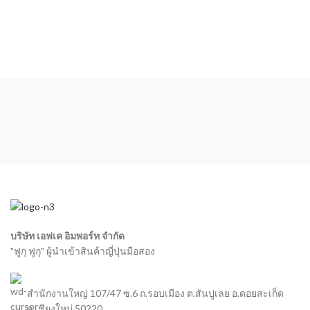
บริษัท เอฟเค อิมพอร์ท จำกัด
"ฟูกุ ฟูกุ" ผู้นำเข้าสินค้าญี่ปุ่นมือสอง
สำนักงานใหญ่ 107/47 ซ.6 ถ.รอบเมือง ต.สันปูเลย อ.ดอยสะเก็ด
จ.เชียงใหม่ 50220