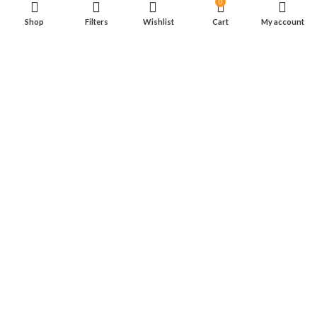
0
Line: @fukufuku.cm
Shop
Filters
Wishlist
Cart
My account
RECENT POSTS
OUR STORES
ฟูกุ ฟูกุ เชียงใหม่ สาขา1
ฟูกุ ฟูกุ เชียงใหม่ สาขา2
ฟุกุ ฟุกุ มือสองญี่ปุน (กทม)
USEFUL LINKS
Privacy Policy
Returns
Terms & Conditions