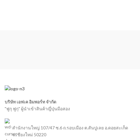
บริษัท เอฟเค อิมพอร์ท จำกัด
"ฟูกุ ฟูกุ" ผู้นำเข้าสินค้าญี่ปุ่นมือสอง
สำนักงานใหญ่ 107/47 ซ.6 ถ.รอบเมือง ต.สันปูเลย อ.ดอยสะเก็ด
จ.เชียงใหม่ 50220