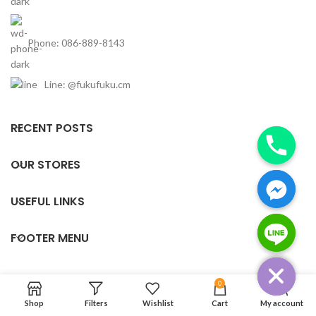
Phone: 086-889-8143
Line: @fukufuku.cm
RECENT POSTS
OUR STORES
USEFUL LINKS
chaty
FOOTER MENU
Hide
0
Based on
TopChiangmai
theme
2020
ผู้นำเข้าสินค้าญี่ปุ่นมือสอง
.
Shop
Filters
Wishlist
Cart
My account