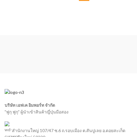
บริษัท เอฟเค อิมพอร์ท จำกัด
"ฟูกุ ฟูกุ" ผู้นำเข้าสินค้าญี่ปุ่นมือสอง
สำนักงานใหญ่ 107/47 ซ.6 ถ.รอบเมือง ต.สันปูเลย อ.ดอยสะเก็ด