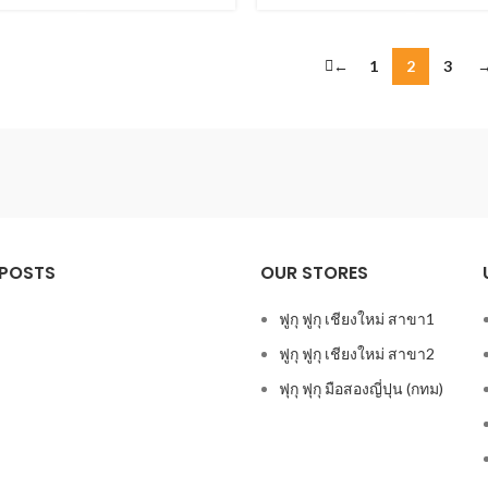
←
1
2
3
 POSTS
OUR STORES
ฟูกุ ฟูกุ เชียงใหม่ สาขา1
ฟูกุ ฟูกุ เชียงใหม่ สาขา2
ฟุกุ ฟุกุ มือสองญี่ปุน (กทม)