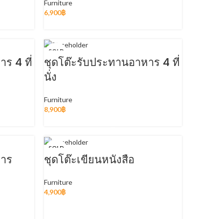
Furniture
6,900
฿
READ MORE
SOLD
OUT
ร 4 ที่
ชุดโต๊ะรับประทานอาหาร 4 ที่
นั่ง
Furniture
8,900
฿
READ MORE
SOLD
OUT
หาร
ชุดโต๊ะเขียนหนังสือ
HOT
Furniture
4,900
฿
READ MORE