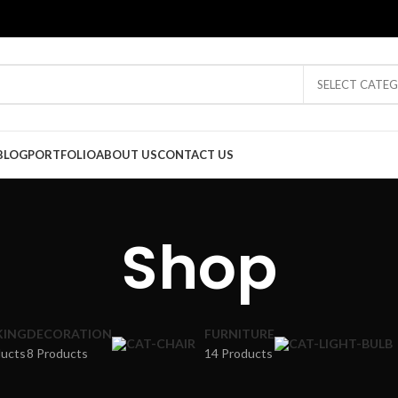
SELECT CATE
BLOG
PORTFOLIO
ABOUT US
CONTACT US
Shop
ING
DECORATION
FURNITURE
ducts
8 Products
14 Products