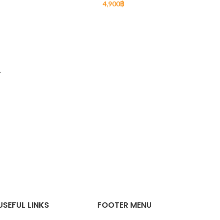
4,900
฿
READ MORE
→
USEFUL LINKS
FOOTER MENU