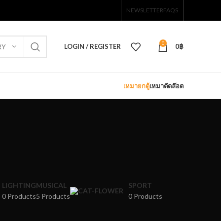
NEWSLETTER
FAQS
0
LOGIN / REGISTER
0
฿
RY
เหมายกตู้
เหมาตัดล๊อต
s menu
w
d
tion
LIGHTING
MUSICAL
SPORT
0 Products
5 Products
0 Products
menu
n