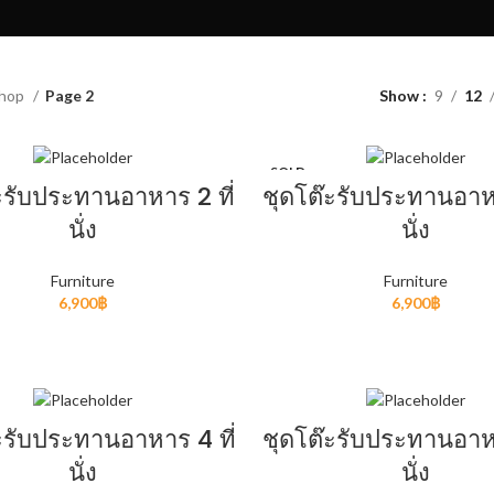
Products list view
With background
Category descript
hop
Page 2
Show
9
12
Header overlap
Infinit scrolling
SOLD
OUT
ะรับประทานอาหาร 2 ที่
ชุดโต๊ะรับประทานอาหา
Load more button
นั่ง
นั่ง
Furniture
Furniture
6,900
฿
6,900
฿
ADD TO CART
READ MORE
ะรับประทานอาหาร 4 ที่
ชุดโต๊ะรับประทานอาหา
นั่ง
นั่ง