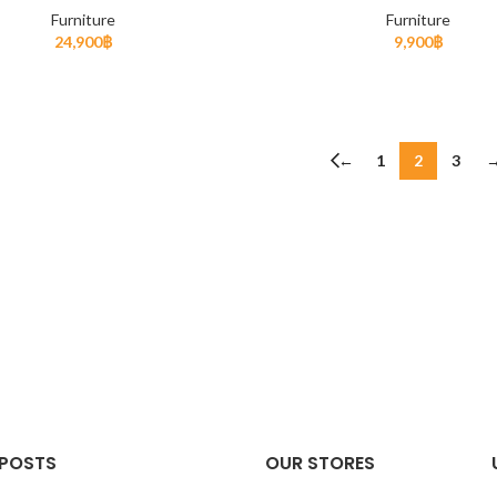
Furniture
Furniture
24,900
฿
9,900
฿
READ MORE
READ MORE
←
1
2
3
 POSTS
OUR STORES