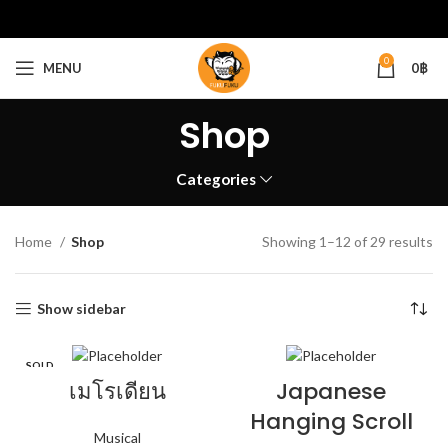
0
MENU
0
฿
Shop
Categories
Home
Shop
Showing 1–12 of 29 results
Show sidebar
SOLD
OUT
เมโรเดียน
Japanese
Hanging Scroll
Musical