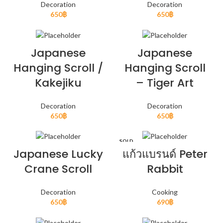
Decoration
Decoration
650
฿
650
฿
Japanese
Japanese
Hanging Scroll /
Hanging Scroll
Kakejiku
– Tiger Art
Decoration
Decoration
650
฿
650
฿
SOLD
OUT
Japanese Lucky
แก้วแบรนด์ Peter
Crane Scroll
Rabbit
Decoration
Cooking
650
฿
690
฿